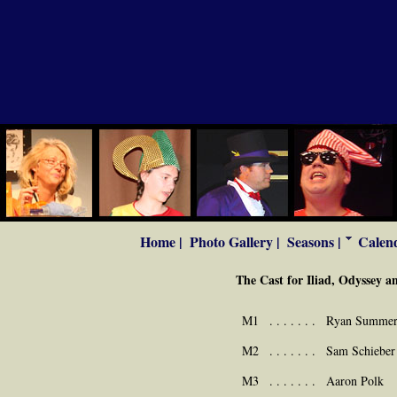
Home |
Photo Gallery |
Seasons |
Calend
The Cast for Iliad, Odyssey a
M1
. . . . . . .
Ryan Summer
M2
. . . . . . .
Sam Schieber
M3
. . . . . . .
Aaron Polk